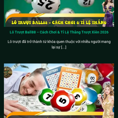
Lô Trượt Ball88 – Cách Chơi & Tỉ Lệ Thắng Trượt Xiên 2026
Lô trượt đã trở thành từ khóa quen thuộc với nhiều người mang
lại sự [...]