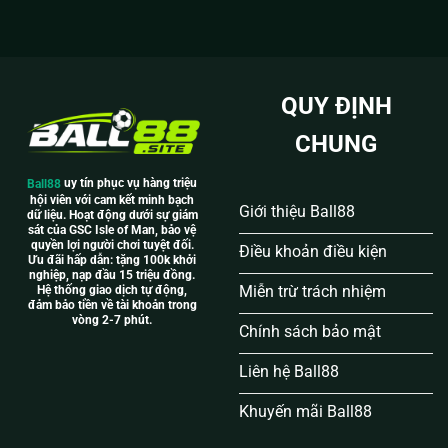
QUY ĐỊNH
CHUNG
Ball88
uy tín phục vụ hàng triệu
hội viên với cam kết minh bạch
Giới thiệu Ball88
dữ liệu. Hoạt động dưới sự giám
sát của GSC Isle of Man, bảo vệ
quyền lợi người chơi tuyệt đối.
Điều khoản điều kiện
Ưu đãi hấp dẫn: tặng 100k khởi
nghiệp, nạp đầu 15 triệu đồng.
Miễn trừ trách nhiệm
Hệ thống giao dịch tự động,
đảm bảo tiền về tài khoản trong
vòng 2-7 phút.
Chính sách bảo mật
Liên hệ Ball88
Khuyến mãi Ball88